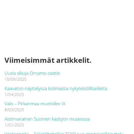
Viimeisimmät artikkelit.
Uusia alkuja Ornamo-säätiö
10/09/2025
Kaavaton-näyttelyssä kotimaista nykytekstiilitaidetta
1/04/2025
Valo – Pirkanmaa muotoilee IX
8/03/2025
Aistinvarainen Suomen käsityön museossa
1/01/2025