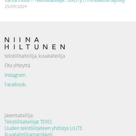
Väritarinoita – Tekstiilitaiteilijat TEXO ry:n minitekstiilinäyttely
25/09/2024
tekstiilitaiteilija, kuvataiteilija
Ota yhteyttä
Instagram.
Facebook.
Jäsentaiteilija:
Tekstiilitaiteilijat TEXO.
Uuden tekstiilitaiteen yhdistys UUTE.
Kuvataiteilijamatrikkeli.