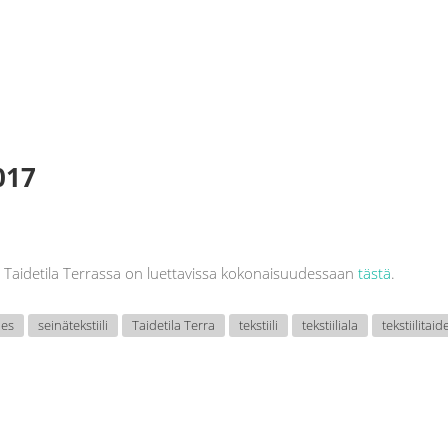
017
 Taidetila Terrassa on luettavissa kokonaisuudessaan
tästä
.
les
seinätekstiili
Taidetila Terra
tekstiili
tekstiiliala
tekstiilitaid