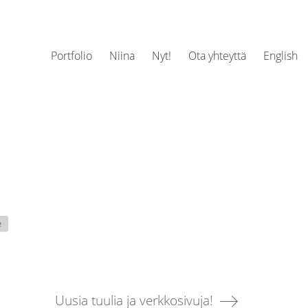
Portfolio
Niina
Nyt!
Ota yhteyttä
English
e
Uusia tuulia ja verkkosivuja!