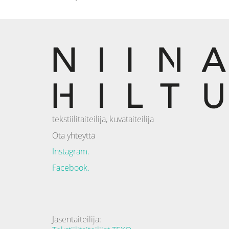
tekstiilitaiteilija, kuvataiteilija
Ota yhteyttä
Instagram.
Facebook.
Jäsentaiteilija: