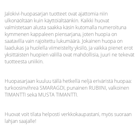
Jalokivi-huopasarjan tuotteet ovat ajattomia niin
ulkonäöltään kuin käyttöiältäänkin. Kaikki huovat
valmistetaan alusta saakka käsin kutomalla numeroituna
kymmenen kappaleen piensarjana, joten huopia on
saatavilla vain rajoitettu lukumäärä. Jokainen huopa on
laadukas ja huolella viimeistelty yksilö, ja vaikka pienet erot
yksittäisten huopien välillä ovat mahdollisia, juuri ne tekevät
tuotteesta uniikin.
Huopasarjaan kuuluu tällä hetkellä neljä eriväristä huopaa:
turkoosinvihreä SMARAGDI, punainen RUBIINI, valkoinen
TIMANTTI sekä MUSTA TIMANTTI.
Huovat voit tilata helposti verkkokaupastani, myös suoraan
lahjan saajalle!