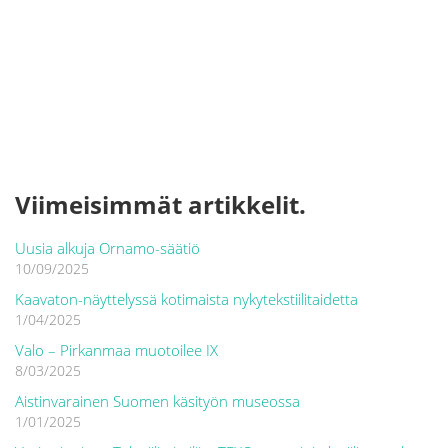
Viimeisimmät artikkelit.
Uusia alkuja Ornamo-säätiö
10/09/2025
Kaavaton-näyttelyssä kotimaista nykytekstiilitaidetta
1/04/2025
Valo – Pirkanmaa muotoilee IX
8/03/2025
Aistinvarainen Suomen käsityön museossa
1/01/2025