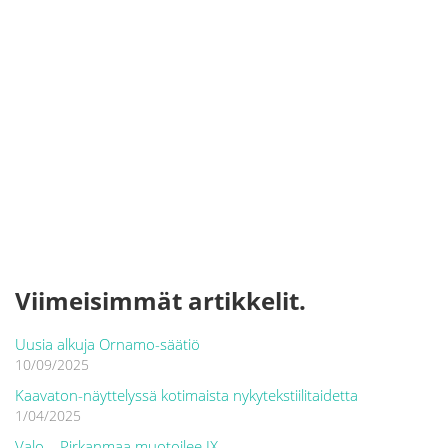
Viimeisimmät artikkelit.
Uusia alkuja Ornamo-säätiö
10/09/2025
Kaavaton-näyttelyssä kotimaista nykytekstiilitaidetta
1/04/2025
Valo – Pirkanmaa muotoilee IX