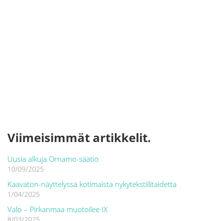
Viimeisimmät artikkelit.
Uusia alkuja Ornamo-säätiö
10/09/2025
Kaavaton-näyttelyssä kotimaista nykytekstiilitaidetta
1/04/2025
Valo – Pirkanmaa muotoilee IX
8/03/2025