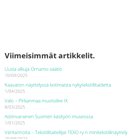
Viimeisimmät artikkelit.
Uusia alkuja Ornamo-säätiö
10/09/2025
Kaavaton-näyttelyssä kotimaista nykytekstiilitaidetta
1/04/2025
Valo – Pirkanmaa muotoilee IX
8/03/2025
Aistinvarainen Suomen käsityön museossa
1/01/2025
Väritarinoita – Tekstiilitaiteilijat TEXO ry:n minitekstiilinäyttely
25/09/2024