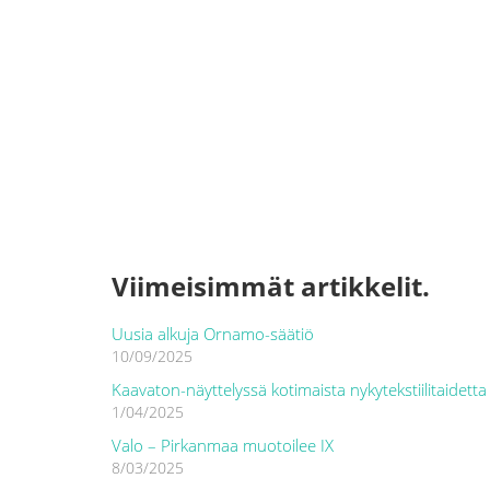
Viimeisimmät artikkelit.
Uusia alkuja Ornamo-säätiö
10/09/2025
Kaavaton-näyttelyssä kotimaista nykytekstiilitaidetta
1/04/2025
Valo – Pirkanmaa muotoilee IX
8/03/2025