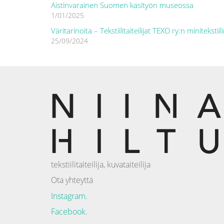
Aistinvarainen Suomen käsityön museossa
1/01/2025
Väritarinoita – Tekstiilitaiteilijat TEXO ry:n minitekstiil
25/09/2024
tekstiilitaiteilija, kuvataiteilija
Ota yhteyttä
Instagram.
Facebook.