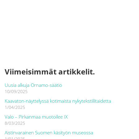
Viimeisimmät artikkelit.
Uusia alkuja Ornamo-säätiö
10/09/2025
Kaavaton-näyttelyssä kotimaista nykytekstiilitaidetta
1/04/2025
Valo – Pirkanmaa muotoilee IX
8/03/2025
Aistinvarainen Suomen käsityön museossa
1/01/2025