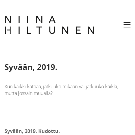
Syvään, 2019.
Kun kaikki katoaa, jatkuuko mikään vai jatkuuko kaikki,
mutta jossain muualla?
Syvään, 2019. Kudottu.