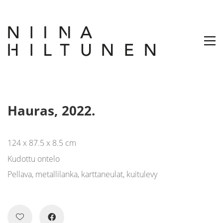
Hauras, 2022.
124 x 87.5 x 8.5 cm
Kudottu ontelo
Pellava, metallilanka, karttaneulat, kuitulevy