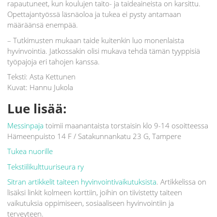
rapautuneet, kun koulujen taito- ja taideaineista on karsittu.
Opettajantyössä läsnäoloa ja tukea ei pysty antamaan
määräänsä enempää.
– Tutkimusten mukaan taide kuitenkin luo monenlaista
hyvinvointia. Jatkossakin olisi mukava tehdä tämän tyyppisiä
työpajoja eri tahojen kanssa.
Teksti: Asta Kettunen
Kuvat: Hannu Jukola
Lue lisää:
Messinpaja
toimii maanantaista torstaisin klo 9-14 osoitteessa
Hämeenpuisto 14 F / Satakunnankatu 23 G, Tampere
Tukea nuorille
Tekstiilikulttuuriseura ry
Sitran artikkelit taiteen hyvinvointivaikutuksista
. Artikkelissa on
lisäksi linkit kolmeen korttiin, joihin on tiivistetty taiteen
vaikutuksia oppimiseen, sosiaaliseen hyvinvointiin ja
terveyteen.