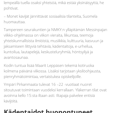
lempeällä tuella osaksi yhteisöä, mikä estää yksinäisyyttä, he
pohtivat.
– Monet kävijät jännittävät sosiaalisia tilanteita, Suomela
huomauttaa.
Tampereen seurakuntien ja NMKY:n ylläpitämän Messinpajan
viikko-ohjelmassa on viikon vieraita, liikuntaa, teemoja
yhteiskunnallisista ilmiöistä, musiikkia, kulttuuria, kasvuun ja
jaksamiseen liittyviä tehtäviä, kädentaitoja, e-urheilua,
kuntoilua, lautapelejä, keskusteluryhmiä, höntsyilyä ja
avantosaunaa.
Kodin tuntua lisää Maarit Leppäsen tekemä kotiruoka
kolmena päivänä viikossa. Lisäksi tarjotaan yksilöohjausta,
pienryhmätoimintaa, vertaistukea opiskelijoille.
Ympäri Pirkanmaata tulevat 16 –22 -vuotiaat nuoret
sitoutuvat toimintaan vuodeksi kerrallaan. Yläkerran tilat ovat
avoinna kello 15:sta iltaan asti. Iltapaja palvelee entisiä
kävijöitä.
Kädentaidot huonontuneet