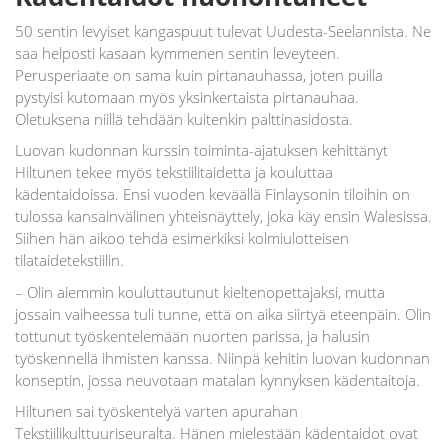
50 sentin levyiset kangaspuut tulevat Uudesta-Seelannista. Ne
saa helposti kasaan kymmenen sentin leveyteen.
Perusperiaate on sama kuin pirtanauhassa, joten puilla
pystyisi kutomaan myös yksinkertaista pirtanauhaa.
Oletuksena niillä tehdään kuitenkin palttinasidosta.
Luovan kudonnan kurssin toiminta-ajatuksen kehittänyt
Hiltunen tekee myös tekstiilitaidetta ja kouluttaa
kädentaidoissa. Ensi vuoden keväällä Finlaysonin tiloihin on
tulossa kansainvälinen yhteisnäyttely, joka käy ensin Walesissa.
Siihen hän aikoo tehdä esimerkiksi kolmiulotteisen
tilataidetekstiilin.
– Olin aiemmin kouluttautunut kieltenopettajaksi, mutta
jossain vaiheessa tuli tunne, että on aika siirtyä eteenpäin. Olin
tottunut työskentelemään nuorten parissa, ja halusin
työskennellä ihmisten kanssa. Niinpä kehitin luovan kudonnan
konseptin, jossa neuvotaan matalan kynnyksen kädentaitoja.
Hiltunen sai työskentelyä varten apurahan
Tekstiilikulttuuriseuralta. Hänen mielestään kädentaidot ovat