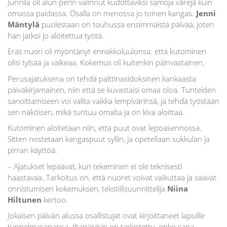
Junnila oli alun perin valinnut kudottaviksi samoja värejä kuin
omassa paidassa. Osalla on menossa jo toinen kangas.
Jenni
Mäntylä
puolestaan on touhussa ensimmäistä päivää, joten
hän jatkoi jo aloitettua työtä.
Eräs nuori oli myöntänyt ennakkoluulonsa: että kutominen
olisi tylsää ja vaikeaa. Kokemus oli kuitenkin päinvastainen.
Perusajatuksena on tehdä palttinasidoksinen kankaasta
päiväkirjamainen, niin että se kuvastaisi omaa oloa. Tunteiden
sanoittamiseen voi valita vaikka lempivärinsä, ja tehdä työstään
sen näköisen, mikä tuntuu omalta ja on kiva aloittaa.
Kutominen aloitetaan niin, että puut ovat lepoasennossa.
Sitten nostetaan kangaspuut syliin, ja opetellaan sukkulan ja
pirran käyttöä.
– Ajatukset lepäävät, kun tekeminen ei ole teknisesti
haastavaa. Tarkoitus on, että nuoret voivat vaikuttaa ja saavat
onnistumisen kokemuksen, tekstiilisuunnittelija
Niina
Hiltunen
kertoo.
Jokaisen päivän alussa osallistujat ovat kirjoittaneet lapuille
tunnelmasanansa. Iltapäivisin on tarkistettu, onko sana