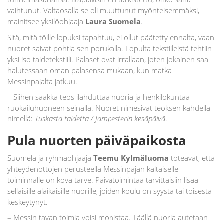
vaihtunut. Valtaosalla se oli muuttunut myönteisemmäksi,
mainitsee yksilöohjaaja
Laura Suomela
.
Sitä, mitä töille lopuksi tapahtuu, ei ollut päätetty ennalta, vaan
nuoret saivat pohtia sen porukalla. Lopulta tekstiileistä tehtiin
yksi iso taidetekstiili. Palaset ovat irrallaan, joten jokainen saa
halutessaan oman palasensa mukaan, kun matka
Messinpajalta jatkuu.
– Siihen saakka teos ilahduttaa nuoria ja henkilökuntaa
ruokailuhuoneen seinällä. Nuoret nimesivät teoksen kahdella
nimellä:
Tuskasta taidetta / Jampesterin kesäpäivä
.
Pula nuorten päiväpaikosta
Suomela ja ryhmäohjaaja
Teemu Kylmäluoma
toteavat, että
yhteydenottojen perusteella Messinpajan kaltaiselle
toiminnalle on kova tarve. Päivätoimintaa tarvittaisiin lisää
sellaisille alaikäisille nuorille, joiden koulu on syystä tai toisesta
keskeytynyt.
– Messin tavan toimia voisi monistaa. Täällä nuoria autetaan