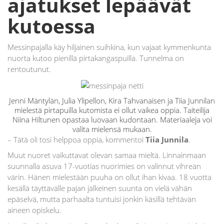
ajatukset lepäävät
kutoessa
Messinpajalla käy hiljainen suihkina, kun vajaat kymmenkunta
nuorta kutoo pienillä pirtakangaspuilla. Tunnelma on
rentoutunut.
Jenni Mäntylän, Julia Ylipellon, Kira Tahvanaisen ja Tiia Junnilan
mielestä pirtapuilla kutomista ei ollut vaikea oppia. Taiteilija
Niina Hiltunen opastaa luovaan kudontaan. Materiaaleja voi
valita mielensä mukaan.
– Tätä oli tosi helppoa oppia, kommentoi
Tiia Junnila
.
Muut nuoret vaikuttavat olevan samaa mieltä. Linnainmaan
suunnalla asuva 17-vuotias nuorimies on valinnut vihreän
värin. Hänen mielestään puuha on ollut ihan kivaa. 18 vuotta
kesällä täyttävälle pajan jälkeinen suunta on vielä vähän
epäselvä, mutta parhaalta tuntuisi jonkin käsillä tehtävän
aineen opiskelu.